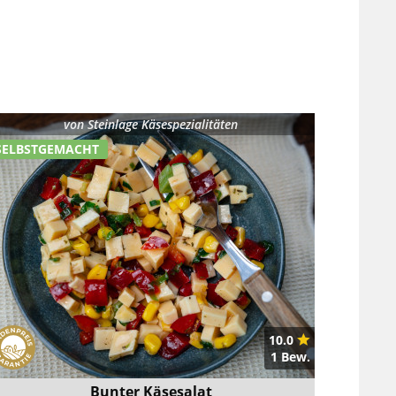
von
Steinlage Käsespezialitäten
SELBSTGEMACHT
10.0
1 Bew.
Bunter Käsesalat