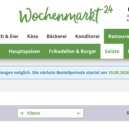
E
k
ch & Eier
Käse
Bäckerei
Konditorei
Restaur
Hauptspeisen
Frikadellen & Burger
Salate
lungen möglich. Die nächste Bestellperiode startet am
10.08.202
S
Filtern