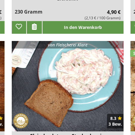
230 Gramm
€
4,90 €
)
(2,13 € / 100 Gramm)
In den Warenkorb
von
Fleischerei Klare
8.3
w.
3 Bew.