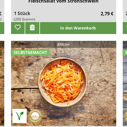
Fleischsalat vom Strohschwein
1 Stück
€
2,79 €
)
(200 Gramm)
In den Warenkorb
Klötzer
SELBSTGEMACHT