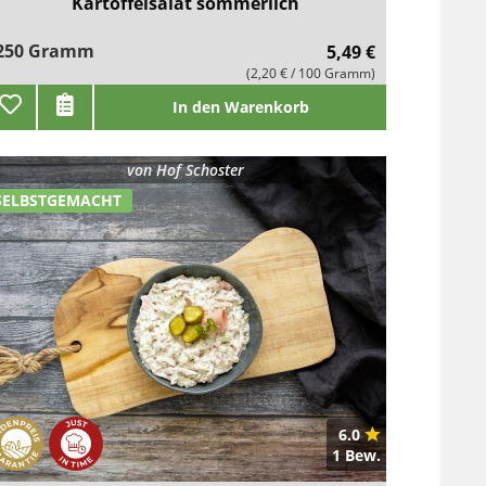
Kartoffelsalat sommerlich
250 Gramm
5,49 €
(2,20 € / 100 Gramm)
In den Warenkorb
von
Hof Schoster
SELBSTGEMACHT
6.0
1 Bew.