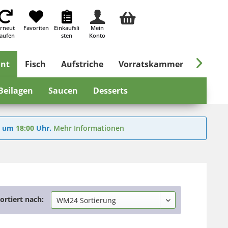
rneut
Favoriten
Einkaufsli
Mein
aufen
sten
Konto

ant
Fisch
Aufstriche
Vorratskammer
Süßes &
Beilagen
Saucen
Desserts
6
um
18:00
Uhr.
Mehr Informationen
ortiert nach: