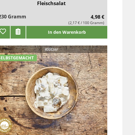
Fleischsalat
230 Gramm
4,98 €
(2,17 € / 100 Gramm)
In den Warenkorb
Klötzer
SELBSTGEMACHT