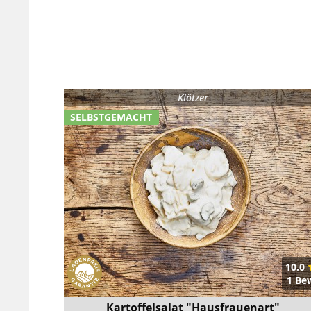
Klötzer
SELBSTGEMACHT
10.0
1 Be
Kartoffelsalat "Hausfrauenart"