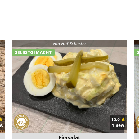
von
Hof Schoster
SELBSTGEMACHT
10.0
w.
1 Bew.
Eiersalat