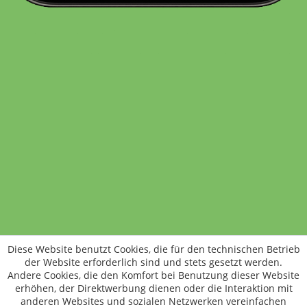
Standort wechseln
Rund um WM24
Datenschutz
AGB
Impressum
Kontakt
Vertrag widerrufen
Diese Website benutzt Cookies, die für den technischen Betrieb
ÖKO-KONTROLLSTELLEN-CODE: DE-ÖKO-006
der Website erforderlich sind und stets gesetzt werden.
Frischer, schneller, besser
Andere Cookies, die den Komfort bei Benutzung dieser Website
Die NEUE Wochenmarkt24-App für
erhöhen, der Direktwerbung dienen oder die Interaktion mit
anderen Websites und sozialen Netzwerken vereinfachen