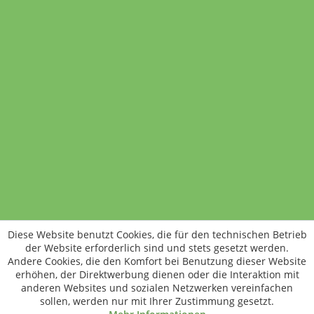
100 Gramm
5,30 €
In den Warenkorb
Standort wechseln
Rund um WM24
Datenschutz
AGB
Impressum
Kontakt
Vertrag widerrufen
Diese Website benutzt Cookies, die für den technischen Betrieb
ÖKO-KONTROLLSTELLEN-CODE: DE-ÖKO-006
der Website erforderlich sind und stets gesetzt werden.
Frischer, schneller, besser
Andere Cookies, die den Komfort bei Benutzung dieser Website
Die NEUE Wochenmarkt24-App für
erhöhen, der Direktwerbung dienen oder die Interaktion mit
anderen Websites und sozialen Netzwerken vereinfachen
Android & iOS ist da.
sollen, werden nur mit Ihrer Zustimmung gesetzt.