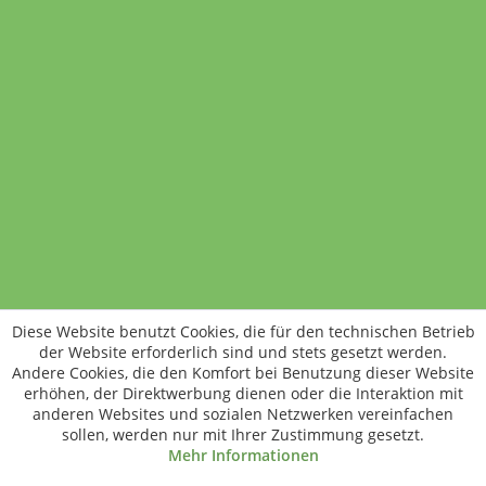
1 Liter
2,10 €
In den Warenkorb
Standort wechseln
Rund um WM24
Datenschutz
AGB
Impressum
Kontakt
Vertrag widerrufen
Diese Website benutzt Cookies, die für den technischen Betrieb
ÖKO-KONTROLLSTELLEN-CODE: DE-ÖKO-006
der Website erforderlich sind und stets gesetzt werden.
Frischer, schneller, besser
Andere Cookies, die den Komfort bei Benutzung dieser Website
Die NEUE Wochenmarkt24-App für
erhöhen, der Direktwerbung dienen oder die Interaktion mit
anderen Websites und sozialen Netzwerken vereinfachen
Android & iOS ist da.
sollen, werden nur mit Ihrer Zustimmung gesetzt.
Mehr Informationen