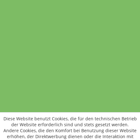
Variante wählen
Standort wechseln
Rund um WM24
Datenschutz
AGB
Impressum
Kontakt
Vertrag widerrufen
ÖKO-KONTROLLSTELLEN-CODE: DE-ÖKO-006
Diese Website benutzt Cookies, die für den technischen Betrieb
der Website erforderlich sind und stets gesetzt werden.
Frischer, schneller, besser
Andere Cookies, die den Komfort bei Benutzung dieser Website
Die NEUE Wochenmarkt24-App für
erhöhen, der Direktwerbung dienen oder die Interaktion mit