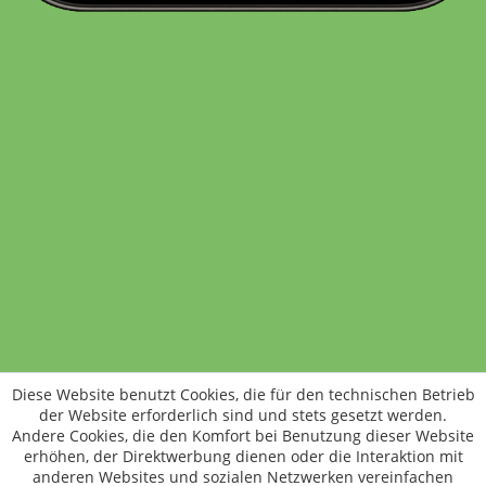
Standort wechseln
Rund um WM24
Datenschutz
AGB
Impressum
Kontakt
Vertrag widerrufen
Diese Website benutzt Cookies, die für den technischen Betrieb
ÖKO-KONTROLLSTELLEN-CODE: DE-ÖKO-006
der Website erforderlich sind und stets gesetzt werden.
Frischer, schneller, besser
Andere Cookies, die den Komfort bei Benutzung dieser Website
Die NEUE Wochenmarkt24-App für
erhöhen, der Direktwerbung dienen oder die Interaktion mit
anderen Websites und sozialen Netzwerken vereinfachen