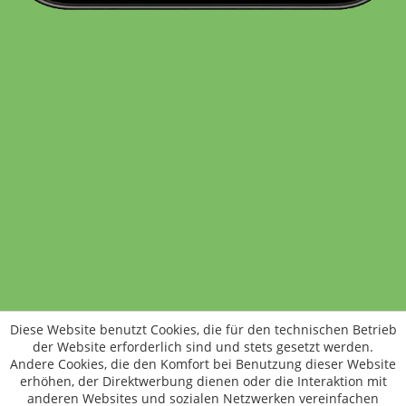
Standort wechseln
Rund um WM24
Datenschutz
AGB
Impressum
Kontakt
Vertrag widerrufen
Diese Website benutzt Cookies, die für den technischen Betrieb
ÖKO-KONTROLLSTELLEN-CODE: DE-ÖKO-006
der Website erforderlich sind und stets gesetzt werden.
Frischer, schneller, besser
Andere Cookies, die den Komfort bei Benutzung dieser Website
Die NEUE Wochenmarkt24-App für
erhöhen, der Direktwerbung dienen oder die Interaktion mit
anderen Websites und sozialen Netzwerken vereinfachen