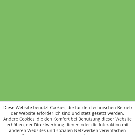
Trockenbohnen
100 Gramm
1,50 €
In den Warenkorb
Standort wechseln
Rund um WM24
Datenschutz
AGB
Impressum
Kontakt
Vertrag widerrufen
Diese Website benutzt Cookies, die für den technischen Betrieb
ÖKO-KONTROLLSTELLEN-CODE: DE-ÖKO-006
der Website erforderlich sind und stets gesetzt werden.
Frischer, schneller, besser
Andere Cookies, die den Komfort bei Benutzung dieser Website
Die NEUE Wochenmarkt24-App für
erhöhen, der Direktwerbung dienen oder die Interaktion mit
anderen Websites und sozialen Netzwerken vereinfachen
Android & iOS ist da.