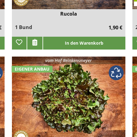
Rucola
1 Bund
€
1,90 €
In den Warenkorb
vom
Hof Reinkensmeyer
EIGENER ANBAU