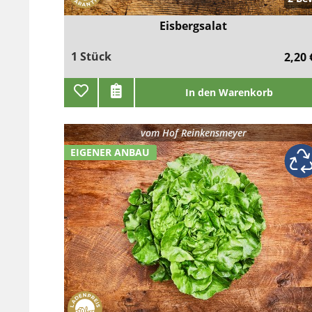
Eisbergsalat
1 Stück
2,20 
In den Warenkorb
vom
Hof Reinkensmeyer
EIGENER ANBAU