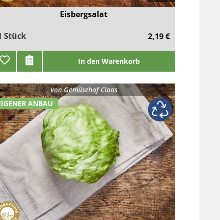
Eisbergsalat
1 Stück
2,19 €
In den Warenkorb
von
Gemüsehof Claas
EIGENER ANBAU