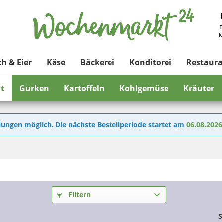
E
k
ch & Eier
Käse
Bäckerei
Konditorei
Restaur
at
Gurken
Kartoffeln
Kohlgemüse
Kräuter
lungen möglich. Die nächste Bestellperiode startet am
06.08.202
Filtern
S