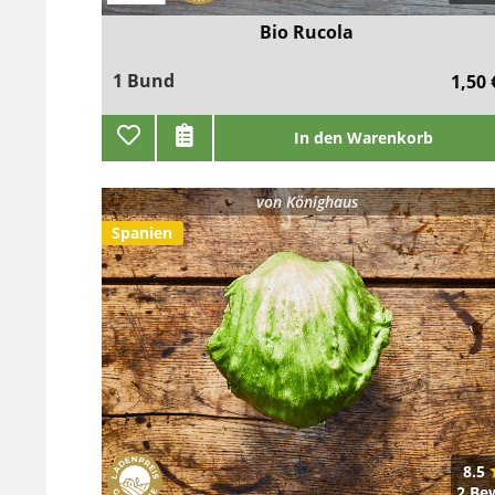
Bio Rucola
1 Bund
1,50 
In den Warenkorb
von
Könighaus
Spanien
8.5
2 Be