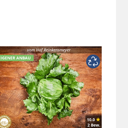
vom
Hof Reinkensmeyer
EIGENER ANBAU
10.0
2 Bew.