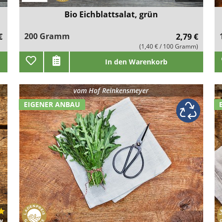
Bio Eichblattsalat, grün
200 Gramm
€
2,79 €
(1,40 € / 100 Gramm)
In den Warenkorb
vom
Hof Reinkensmeyer
EIGENER ANBAU
w.