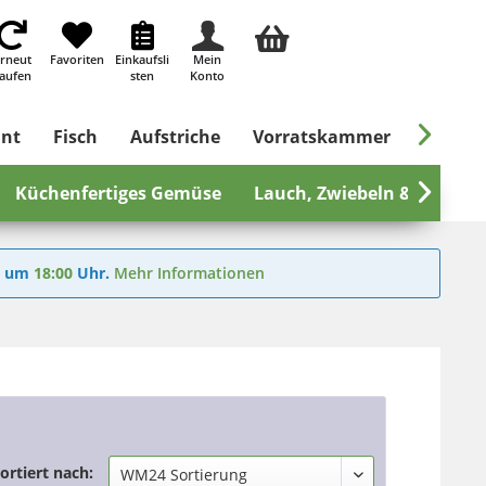
rneut
Favoriten
Einkaufsli
Mein
aufen
sten
Konto

ant
Fisch
Aufstriche
Vorratskammer
Süßes &
Küchenfertiges Gemüse
Lauch, Zwiebeln & mehr

6
um
18:00
Uhr.
Mehr Informationen
ortiert nach: