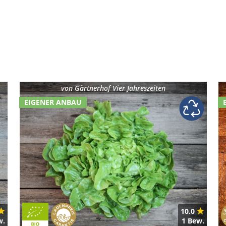
von
Gärtnerhof Vier Jahreszeiten
EIGENER ANBAU
10.0
w.
1 Bew.