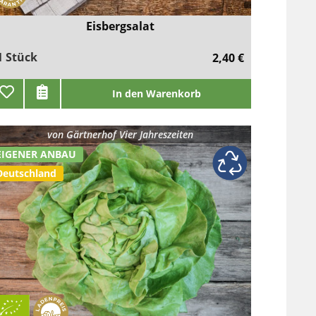
Eisbergsalat
1 Stück
2,40 €
In den Warenkorb
von
Gärtnerhof Vier Jahreszeiten
EIGENER ANBAU
Deutschland