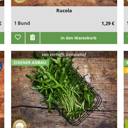
Rucola
1 Bund
€
1,29 €
In den Warenkorb
von
Verhoffs Gemüsehof
EIGENER ANBAU