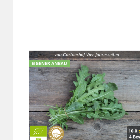
von
Gärtnerhof Vier Jahreszeiten
EIGENER ANBAU
10.0
4 Be