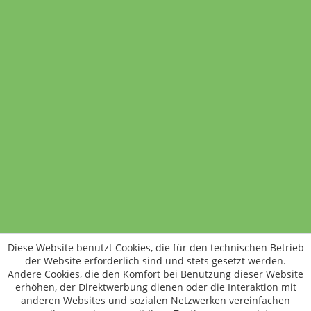
Bio Schoko Creme
400 Gramm
5,49 €
(1,37 € / 100 Gramm)
In den Warenkorb
Standort wechseln
Rund um WM24
Datenschutz
AGB
Impressum
Kontakt
Vertrag widerrufen
Diese Website benutzt Cookies, die für den technischen Betrieb
ÖKO-KONTROLLSTELLEN-CODE: DE-ÖKO-006
der Website erforderlich sind und stets gesetzt werden.
Frischer, schneller, besser
Andere Cookies, die den Komfort bei Benutzung dieser Website
Die NEUE Wochenmarkt24-App für
erhöhen, der Direktwerbung dienen oder die Interaktion mit
anderen Websites und sozialen Netzwerken vereinfachen
Android & iOS ist da.