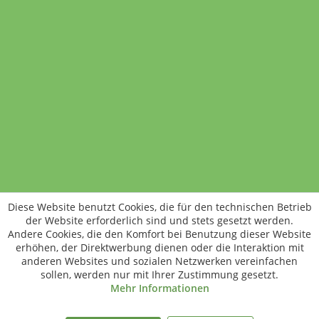
(8,80 € / 100 Gramm)
Variante wählen
Standort wechseln
Rund um WM24
Datenschutz
AGB
Impressum
Kontakt
Vertrag widerrufen
Diese Website benutzt Cookies, die für den technischen Betrieb
ÖKO-KONTROLLSTELLEN-CODE: DE-ÖKO-006
der Website erforderlich sind und stets gesetzt werden.
Frischer, schneller, besser
Andere Cookies, die den Komfort bei Benutzung dieser Website
Die NEUE Wochenmarkt24-App für
erhöhen, der Direktwerbung dienen oder die Interaktion mit
anderen Websites und sozialen Netzwerken vereinfachen
Android & iOS ist da.
sollen, werden nur mit Ihrer Zustimmung gesetzt.
Mehr Informationen
gratis herunterladen