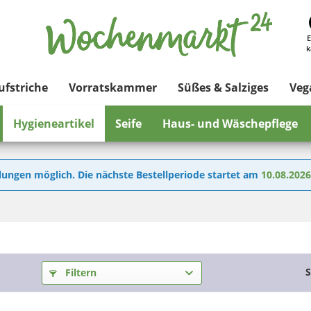
E
k
ufstriche
Vorratskammer
Süßes & Salziges
Veg
Hygieneartikel
Seife
Haus- und Wäschepflege
lungen möglich. Die nächste Bestellperiode startet am
10.08.202
S
Filtern