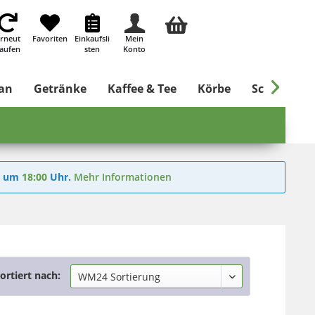
rneut
Favoriten
Einkaufsli
Mein
aufen
sten
Konto

an
Getränke
Kaffee & Tee
Körbe
Schönes fü
6
um
18:00
Uhr.
Mehr Informationen
ortiert nach: