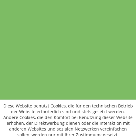
Vitamin Frühstücks Paket
1 Stück
14,99 €
In den Warenkorb
Standort wechseln
Rund um WM24
Datenschutz
AGB
Impressum
Kontakt
Vertrag widerrufen
Diese Website benutzt Cookies, die für den technischen Betrieb
ÖKO-KONTROLLSTELLEN-CODE: DE-ÖKO-006
der Website erforderlich sind und stets gesetzt werden.
Frischer, schneller, besser
Andere Cookies, die den Komfort bei Benutzung dieser Website
Die NEUE Wochenmarkt24-App für
erhöhen, der Direktwerbung dienen oder die Interaktion mit
anderen Websites und sozialen Netzwerken vereinfachen
Android & iOS ist da.
sollen, werden nur mit Ihrer Zustimmung gesetzt.