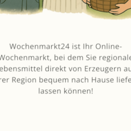
von
Fruchtland
Dienstag: Ruhetag
10.0
2 Bew.