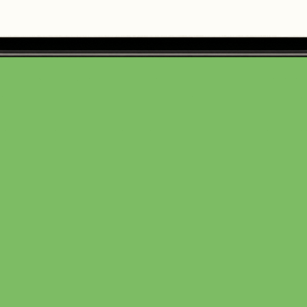
Brunch Paket
1 Stück
14,89 €
In den Warenkorb
von
Fruchtland
Dienstag: Ruhetag