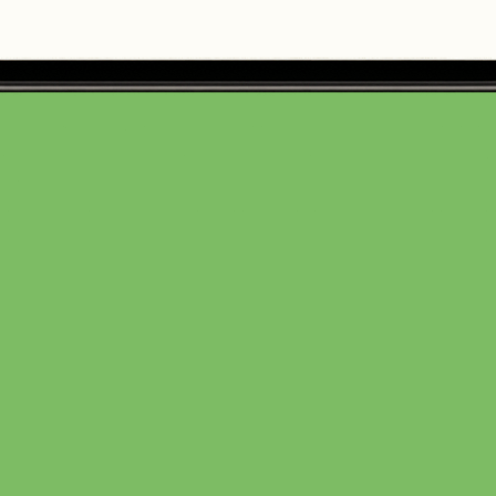
Mango Maracuja Fruchtaufstrich
200 Gramm
4,90 €
(2,45 € / 100 Gramm)
In den Warenkorb
von
Gutes vom Meierhof