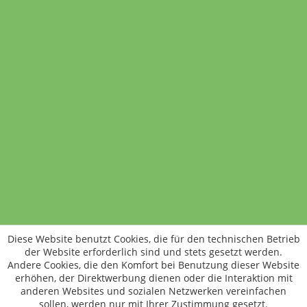
Rotweinaufstrich
190 Gramm
3,75 €
(1,97 € / 100 Gramm)
In den Warenkorb
Standort wechseln
Rund um WM24
Datenschutz
AGB
Impressum
Kontakt
Vertrag widerrufen
Diese Website benutzt Cookies, die für den technischen Betrieb
ÖKO-KONTROLLSTELLEN-CODE: DE-ÖKO-006
der Website erforderlich sind und stets gesetzt werden.
Frischer, schneller, besser
Andere Cookies, die den Komfort bei Benutzung dieser Website
Die NEUE Wochenmarkt24-App für
erhöhen, der Direktwerbung dienen oder die Interaktion mit
anderen Websites und sozialen Netzwerken vereinfachen
Android & iOS ist da.
sollen, werden nur mit Ihrer Zustimmung gesetzt.