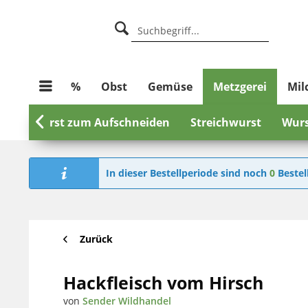
%
Obst
Gemüse
Metzgerei
Mil
ch
Wurst zum Aufschneiden

Streichwurst
Wurs
In dieser Bestellperiode sind noch
0
Bestel
Zurück
Hackfleisch vom Hirsch
von
Sender Wildhandel