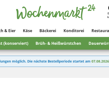
E
k
ch & Eier
Käse
Bäckerei
Konditorei
Restaur
t (konserviert)
Brüh- & Heißwürstchen
Dauerwür
lungen möglich. Die nächste Bestellperiode startet am
07.08.202