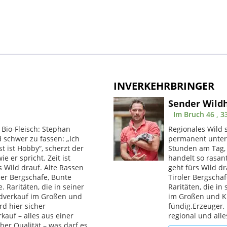
INVERKEHRBRINGER
Sender Wild
Im Bruch 46 , 3
 Bio-Fleisch: Stephan
Regionales Wild s
 schwer zu fassen: „Ich
permanent unterw
t ist Hobby“, scherzt der
Stunden am Tag, 
e er spricht. Zeit ist
handelt so rasant
 Wild drauf. Alte Rassen
geht fürs Wild dr
oler Bergschafe, Bunte
Tiroler Bergscha
 Raritäten, die in seiner
Raritäten, die i
ldverkauf im Großen und
im Großen und Kl
rd hier sicher
fündig.Erzeuger,
kauf – alles aus einer
regional und alle
her Qualität – was darf es