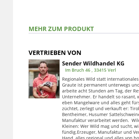
MEHR ZUM PRODUKT
VERTRIEBEN VON
Sender Wildhandel KG
Im Bruch 46 , 33415 Verl
Regionales Wild statt internationales
Graute ist permanent unterwegs und
arbeite acht Stunden am Tag, der Res
Unternehmer. Er handelt so rasant, wi
eben Mangelware und alles geht fürs
züchtet, zerlegt und verkauft er: Tir
Bentheimer, Husumer Sattelschweine.
Manufaktur verarbeitet werden. Wi
Kleinen: Wer Wild mag und sucht, wi
fündig.Erzeuger, Manufaktur und Ver
Hand, alles regional und alles von ho