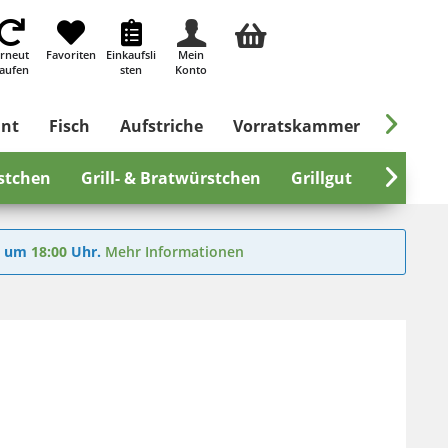
rneut
Favoriten
Einkaufsli
Mein
aufen
sten
Konto

ant
Fisch
Aufstriche
Vorratskammer
Süßes &
stchen
Grill- & Bratwürstchen
Grillgut
Rinders

6
um
18:00
Uhr.
Mehr Informationen