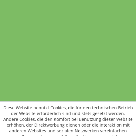
Am:
24.01.2026
""
Seite
1
von
1
Standort wechseln
Rund um WM24
Datenschutz
AGB
Impressum
Kontakt
Vertrag widerrufen
Diese Website benutzt Cookies, die für den technischen Betrieb
ÖKO-KONTROLLSTELLEN-CODE: DE-ÖKO-006
der Website erforderlich sind und stets gesetzt werden.
Frischer, schneller, besser
Andere Cookies, die den Komfort bei Benutzung dieser Website
Die NEUE Wochenmarkt24-App für
erhöhen, der Direktwerbung dienen oder die Interaktion mit
anderen Websites und sozialen Netzwerken vereinfachen
Android & iOS ist da.