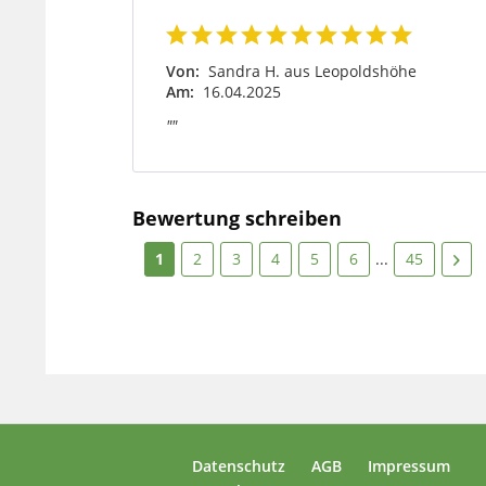
Von:
Sandra H. aus Leopoldshöhe
Am:
16.04.2025
""
Bewertung schreiben
1
2
3
4
5
6
...
45
Datenschutz
AGB
Impressum