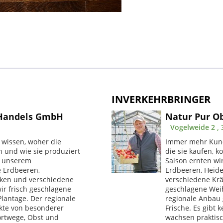
INVERKEHRBRINGER
 Handels GmbH
Natur Pur O
Vogelweide 2 , 
wissen, woher die
Immer mehr Kund
n und wie sie produziert
die sie kaufen, 
n unserem
Saison ernten wi
e Erdbeeren,
Erdbeeren, Heide
rken und verschiedene
verschiedene Krä
ir frisch geschlagene
geschlagene Wei
antage. Der regionale
regionale Anbau
kte von besonderer
Frische. Es gibt
portwege, Obst und
wachsen praktisch