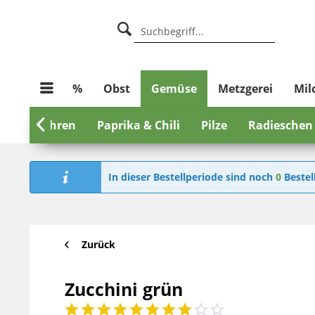
%
Obst
Gemüse
Metzgerei
Mil
en
Möhren

Paprika & Chili
Pilze
Radieschen
In dieser Bestellperiode sind noch
0
Bestel
Zurück
Zucchini grün