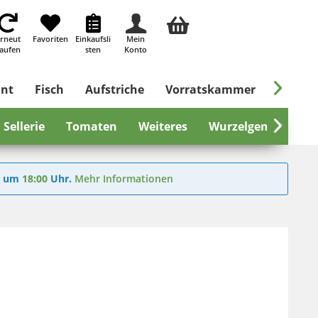
rneut
Favoriten
Einkaufsli
Mein
aufen
sten
Konto

ant
Fisch
Aufstriche
Vorratskammer
Süßes &
Sellerie
Tomaten
Weiteres
Wurzelgemüse

6
um
18:00
Uhr.
Mehr Informationen