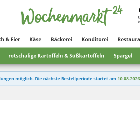
E
k
ch & Eier
Käse
Bäckerei
Konditorei
Restaur
rotschalige Kartoffeln & Süßkartoffeln
Spargel
lungen möglich. Die nächste Bestellperiode startet am
10.08.202