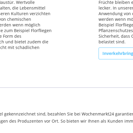
austür. Wertvolle
Früchte bleiben e
alten, die Lebensmittel
lecker. In unser
nseren Kulturen verzichten
Anwendung von c
von chemischen
werden wenn mög
werden wenn möglich
Beispiel Florfli
e zum Beispiel Florfliegen
Pflanzenschutzes
e Form des
Sicherheit, dass
ich und bietet zudem die
belastet sind.
cht mit schädlichen
Inverkehrbrin
el gekennzeichnet sind, bezahlen Sie bei Wochenmarkt24 garantier
en des Produzenten vor Ort. So bieten wir Ihnen als Kunden immer